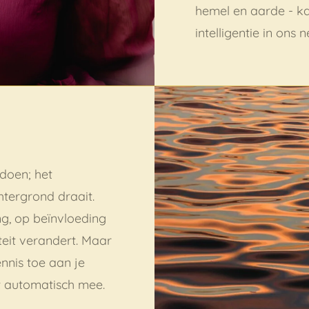
hemel en aarde - ka
intelligentie in ons 
 doen; het
ergrond draait.
g, op beïnvloeding
teit verandert. Maar
ennis toe aan je
ert automatisch mee.