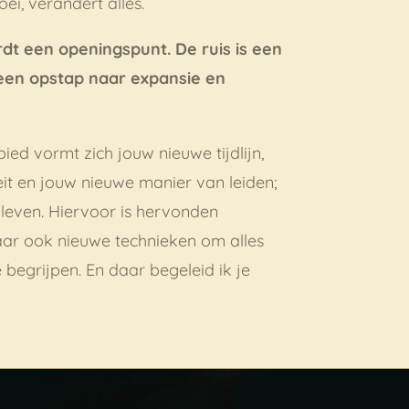
ei, verandert alles.
dt een openingspunt. De ruis is een
s een opstap naar expansie en
bied vormt zich jouw nieuwe tijdlijn,
eit en jouw nieuwe manier van leiden;
e leven. Hiervoor is hervonden
aar ook nieuwe technieken om alles
 begrijpen. En daar begeleid ik je