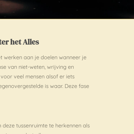
er het Alles
et werken aan je doelen wanneer je
ase van niet-weten, wrijving en
voor veel mensen alsof er iets
egenovergestelde is waar. Deze fase
 deze tussenruimte te herkennen als