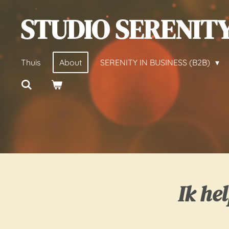
Ga
STUDIO SERENIT
direct
naar
de
Thuis
About
SERENITY IN BUSINESS (B2B)
hoofdinhoud
Ik he