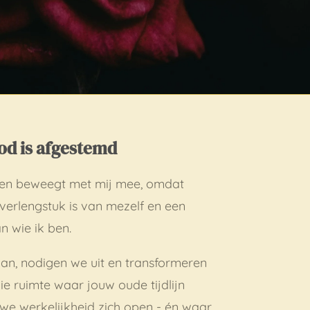
od is afgestemd
 en beweegt met mij mee, omdat
 verlengstuk is van mezelf en een
n wie ik ben.
n, nodigen we uit en transformeren
ie ruimte waar jouw oude tijdlijn
uwe werkelijkheid zich open - én waar