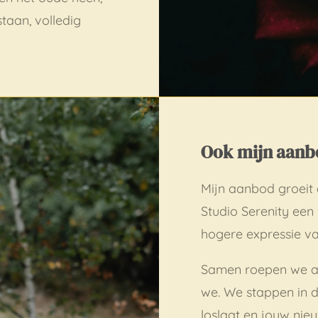
taan, volledig
Ook mijn aanb
Mijn aanbod groeit
Studio Serenity een
hogere expressie va
Samen roepen we aa
we. We stappen in d
loslaat en jouw nie