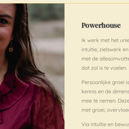
Powerhouse
Ik werk met het uni
intuïtie, zielswerk e
met de allesomvatten
dat zal is te voelen.
Persoonlijke groei i
kennis en de dimensi
mee te nemen. Deze 
met groei, overvloe
Via intuïtie en bewu