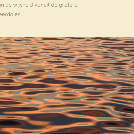
n de wijsheid vanuit de grotere
neerdalen.