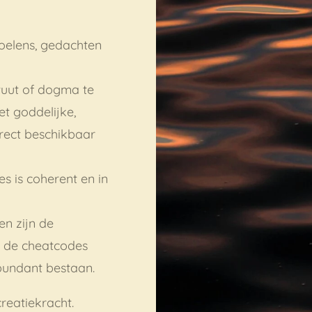
oelens, gedachten
tuut of dogma te
t goddelijke,
direct beschikbaar
les is coherent en in
en zijn de
je de cheatcodes
abundant bestaan.
creatiekracht.