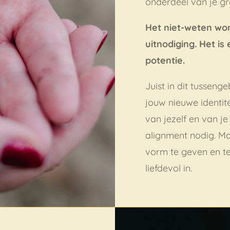
onderdeel van je gro
Het niet-weten wor
uitnodiging. Het i
potentie.
Juist in dit tussenge
jouw nieuwe identit
van jezelf en van j
alignment nodig. M
vorm te geven en te
liefdevol in.