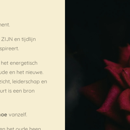
ent.
 ZIJN en tijdlijn
spireert.
, het energetisch
ude en het nieuwe.
zicht, leiderschap en
urt is een bron
hoe
vanzelf.
n het oude heen,