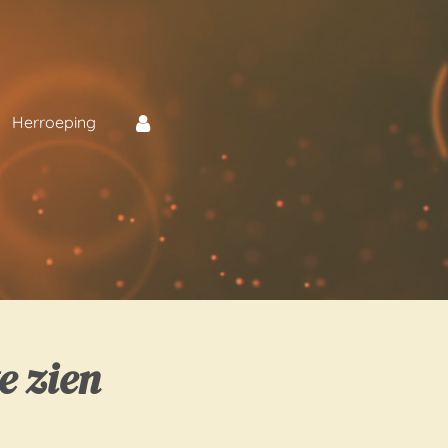
Herroeping
e zien