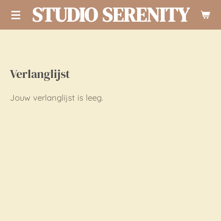
STUDIO SERENITY
Ga
direct
naar
de
Verlanglijst
hoofdinhoud
Jouw verlanglijst is leeg.