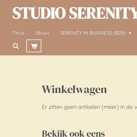
STUDIO SERENIT
Ga
direct
naar
Thuis
About
SERENITY IN BUSINESS (B2B)
de
hoofdinhoud
Winkelwagen
Er zitten geen artikelen (meer) in de
Bekijk ook eens